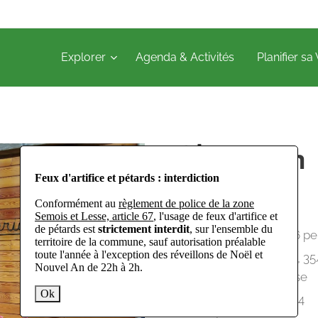
Explorer
Agenda & Activités
Planifier sa 
Chanrion
Feux d'artifice et pétards : interdiction
Conformément au
règlement de police de la zone
Gite
Semois et Lesse, article 67
, l'usage de feux d'artifice et
de pétards est
strictement interdit
, sur l'ensemble du
2 chambres / 6 p
territoire de la commune, sauf autorisation préalable
toute l'année à l'exception des réveillons de Noël et
Rue des Routis, 3
Nouvel An de 22h à 2h.
6929 Daverdisse
Ok
+32 479 35 26 64