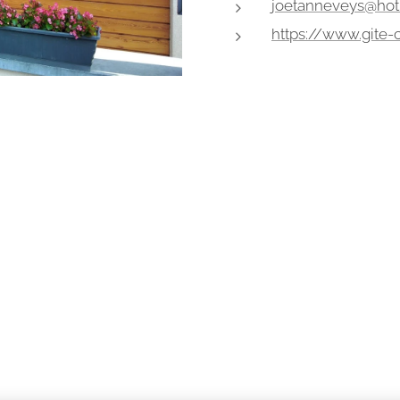
joetanneveys@hot
https://www.gite-