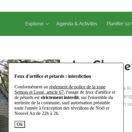
Explorer
Agenda & Activités
Planifier sa 
La Chapel
Feux d'artifice et pétards : interdiction
Conformément au
règlement de police de la zone
Située au sommet de la Ru
Semois et Lesse, article 67
, l'usage de feux d'artifice et
Notre-Dame de Beauraing. 
de pétards est
strictement interdit
, sur l'ensemble du
territoire de la commune, sauf autorisation préalable
piquet autour duquel un se
toute l'année à l'exception des réveillons de Noël et
référence au diable ?
Nouvel An de 22h à 2h.
Ok