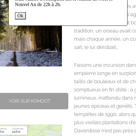
Nouvel An de 22h à 2h.
Cette promenade, après av
Haie des Larrons.
Il ne s'
Ok
mais plutôt d'un versant bo
tradition, un oiseau avait 
mais chaque année, un c
sait, le lui dérobait…
Faisons une incursion dans
empierré longe en surplomb
taillis de bouleaux et de c
somptueux en fin d'été ; à
lumineux, inattendu dans n
VOIR SUR KOMOOT
jeunes épicéas et genêts. 
tempêtes de 1990, alors qu'
plus vieilles plantations 
Daverdisse n'est pas près d