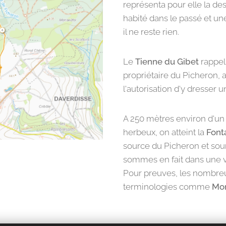
représenta pour elle la des
habité dans le passé et un
il ne reste rien.
Le
Tienne du Gibet
rappel
propriétaire du Picheron, av
l'autorisation d'y dresser un
A 250 mètres environ d'un 
herbeux, on atteint la
Font
source du Picheron et sour
sommes en fait dans une va
Pour preuves, les nombreux 
terminologies comme
Mon