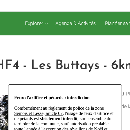
Explorer
Agenda & Activités
Planifier sa 
HF4 - Les Buttays - 6k
Parking et départ Grand-P
Feux d'artifice et pétards : interdiction
Possibilité d'extension de
Conformément au
règlement de police de la zone
Semois et Lesse, article 67
, l'usage de feux d'artifice et
Fontaine des Buttays.
de pétards est
strictement interdit
, sur l'ensemble du
territoire de la commune, sauf autorisation préalable
toute l'année à l'exception des réveillons de Noël et