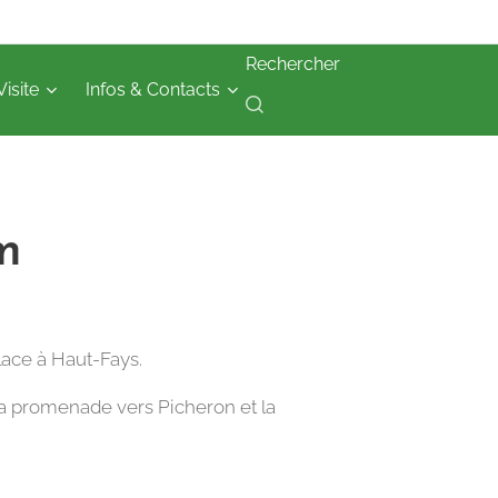
Rechercher
Visite
Infos & Contacts
m
lace à Haut-Fays.
 la promenade vers Picheron et la