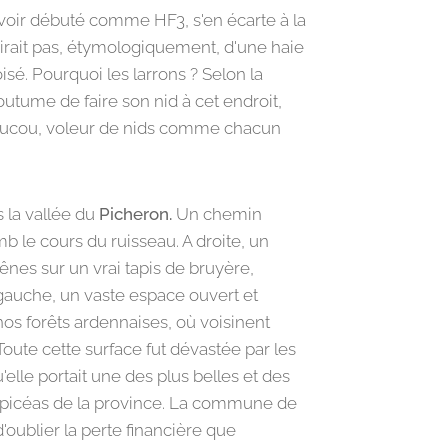
oir débuté comme HF3, s'en écarte à la
agirait pas, étymologiquement, d'une haie
isé. Pourquoi les larrons ? Selon la
coutume de faire son nid à cet endroit,
oucou, voleur de nids comme chacun
 la vallée du
Picheron.
Un chemin
 le cours du ruisseau. A droite, un
hênes sur un vrai tapis de bruyère,
 gauche, un vaste espace ouvert et
os forêts ardennaises, où voisinent
Toute cette surface fut dévastée par les
elle portait une des plus belles et des
d'épicéas de la province. La commune de
'oublier la perte financière que