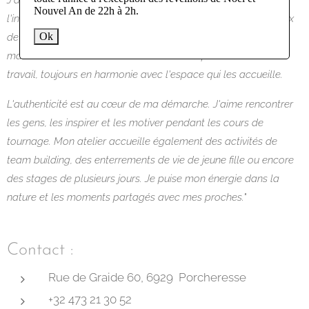
Nouvel An de 22h à 2h.
l'intérieur de mes clients – dans la forme, la couleur et le choix
de la terre. J'apprécie les textures brutes et les tons naturels,
Ok
mais les couleurs vives trouvent aussi leur place dans mon
travail, toujours en harmonie avec l'espace qui les accueille.
L'authenticité est au cœur de ma démarche. J'aime rencontrer
les gens, les inspirer et les motiver pendant les cours de
tournage. Mon atelier accueille également des activités de
team building, des enterrements de vie de jeune fille ou encore
des stages de plusieurs jours. Je puise mon énergie dans la
nature et les moments partagés avec mes proches."
Contact :
Rue de Graide 60, 6929 Porcheresse
+32 473 21 30 52