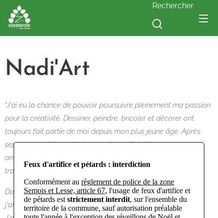
Rechercher
Nadi'Art
"J'ai eu la chance de pouvoir poursuivre pleinement ma passion
pour la créativité. Dessiner, peindre, bricoler et décorer ont
toujours fait partie de moi depuis mon plus jeune âge. Après
sept années à l'académie de peinture, j'ai découvert mon
amour pour l'argile. Depuis plus de vingt ans maintenant, je
Feux d'artifice et pétards : interdiction
travaille avec mes mains dans la terre.
Conformément au
règlement de police de la zone
Semois et Lesse, article 67
, l'usage de feux d'artifice et
Dans mon atelier à Porcheresse, je crée mes collections et
de pétards est
strictement interdit
, sur l'ensemble du
j'anime des cours de tournage pour débutants et confirmés.
territoire de la commune, sauf autorisation préalable
toute l'année à l'exception des réveillons de Noël et
J'aime travailler sur mesure : chaque création est adaptée à